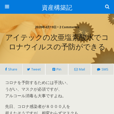
資産構築記
2020年4月19日 • 2 Comments
アイテックの次亜塩素酸水でコ
ロナウイルスの予防ができる
Share
Tweet
Pin
Mail
SMS
コロナを予防するためには手洗い、
うがい、マスクが必須ですが、
アルコール消毒も大事ですよね。
先日、コロナ感染者が８０００人を
超えたそうですが、相変わらずマスクも