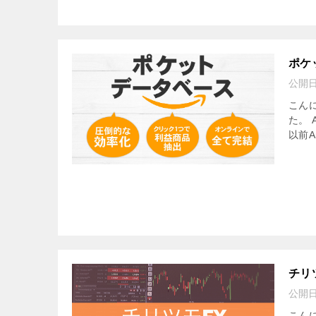
ポケ
公開
こん
た。 
以前A
チリ
公開
こんに