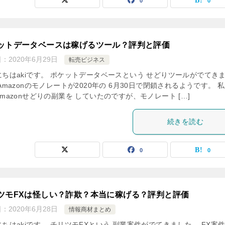
0
0
ットデータベースは稼げるツール？評判と評価
日：
2020年6月29日
転売ビジネス
にちはakiです。 ポケットデータベースという せどりツールがでてき
Amazonのモノレートが2020年の 6月30日で閉鎖されるようです。 
mazonせどりの副業を していたのですが、モノレート […]
続きを読む
0
0
ツモFXは怪しい？詐欺？本当に稼げる？評判と評価
日：
2020年6月28日
情報商材まとめ
ちはakiです。 チリツモFXという 副業案件がでてきました。 FX案