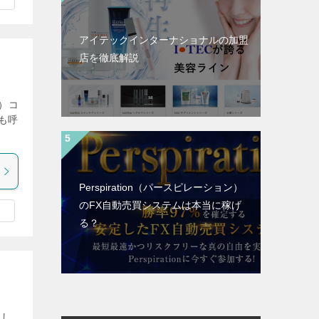
アイテックインターナショナルの加盟
店を徹底解説
π）コ
も呼
Perspiration（パースピレーション）
のFX自動売買システムは本当に稼げ
る？
まし