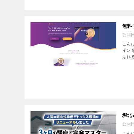
無料
公開
こんに
イン
ばれる
堀北
公開
こん