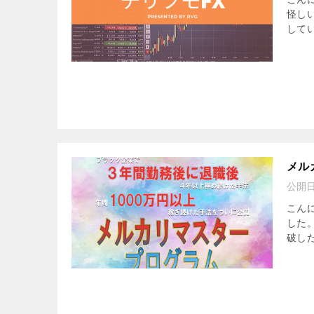
怪し
してい
メル
公開
こん
した
破し