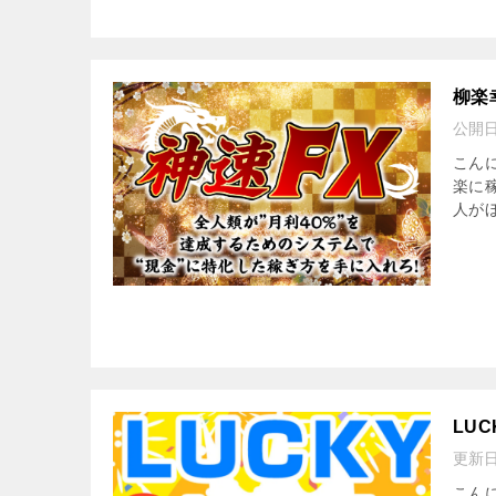
柳楽
公開
こんに
楽に
人が
LU
更新
こんに