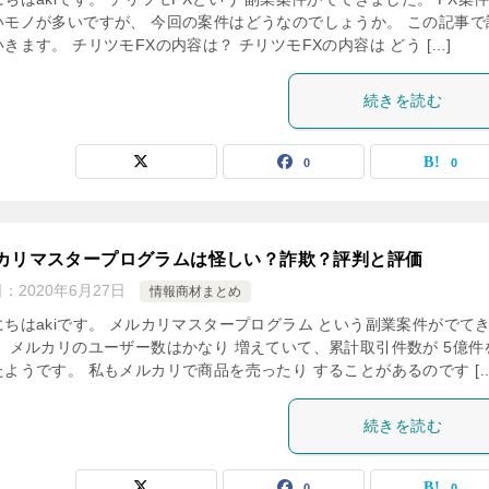
いモノが多いですが、 今回の案件はどうなのでしょうか。 この記事で
きます。 チリツモFXの内容は？ チリツモFXの内容は どう […]
続きを読む
0
0
カリマスタープログラムは怪しい？詐欺？評判と評価
日：
2020年6月27日
情報商材まとめ
にちはakiです。 メルカリマスタープログラム という副業案件がでて
。 メルカリのユーザー数はかなり 増えていて、累計取引件数が 5億件
たようです。 私もメルカリで商品を売ったり することがあるのです […
続きを読む
0
0