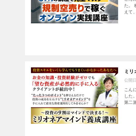
た。 
えて、
ミリ
公開
こん
した
第二