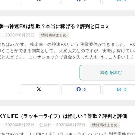
幸一/神速FXは詐欺？本当に稼げる？評判と口コミ
日：
2020年6月23日
情報商材まとめ
ちはakiです。 柳楽幸一の神速FXという 副業案件ができました。 F
稼ぐことができる副業として、 大変人気なのですが、実際は 稼げてい
ほとんどです。 コロナショックで資金を失った人も けっこう多い […]
続きを読む
0
0
CKY LIFE（ラッキーライフ）は怪しい？詐欺？評判と評価
日：
2020年6月23日
公開日：
2020年6月22日
情報商材まとめ
ちはakiです。 LUCKY LIFE（ラッキーライフ）という 副業案件が