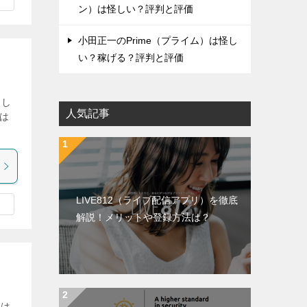
ン）は怪しい？評判と評価
小田正一のPrime（プライム）は怪し
い？稼げる？評判と評価
まし
人気記事
私は
LIVE812（ライブ配信アプリ）を徹底
解説！メリットや登録方法は？
件は