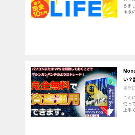
きま
ホ系の
Mo
い？
更新
こんに
使っ
上手