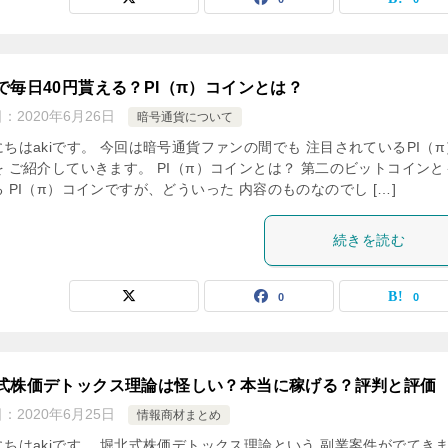
で毎日40円貰える？PI（π）コインとは？
日：
2020年6月26日
暗号通貨について
ちはakiです。 今回は暗号通貨ファンの間でも 注目されているPI（
を ご紹介していきます。 PI（π）コインとは？ 第二のビットコインと
 PI（π）コインですが、どういった 内容のものなのでし […]
続きを読む
0
0
式株価デトックス理論は怪しい？本当に稼げる？評判と評価
日：
2020年6月25日
情報商材まとめ
にちはakiです。 堀北式株価デトックス理論という 副業案件がでてき