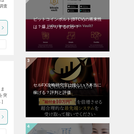
調査
ビットコインボルト(BTCV)の将来性
は？爆上がりするのか？
セルFX攻略研究室は怪しい？本当に
きま
稼げる？評判と評価
を突
]