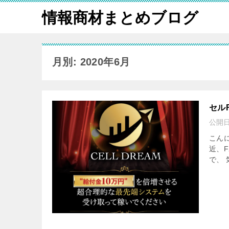
情報商材まとめブログ
月別: 2020年6月
セル
公開
こんに
近、
で、 