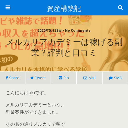
資産構築記
2020年5月23日 • No Comments
メルカリアカデミーは稼げる副
業？評判と口コミ
Share
Tweet
Pin
Mail
SMS
こんにちはakiです。
メルカリアカデミーという、
副業案件がでてきました。
その名の通りメルカリで稼ぐ